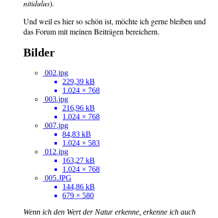
nitidulus
).
Und weil es hier so schön ist, möchte ich gerne bleiben und
das Forum mit meinen Beiträgen bereichern.
Bilder
002.jpg
229,39 kB
1.024 × 768
003.jpg
216,96 kB
1.024 × 768
007.jpg
84,83 kB
1.024 × 583
012.jpg
163,27 kB
1.024 × 768
005.JPG
144,86 kB
679 × 580
Wenn ich den Wert der Natur erkenne, erkenne ich auch