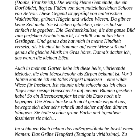
(Doubs, Frankreich). Die winzig kleine Gemeinde, die ein
Dorf bildet, liegt zu Füßen von dem mittelalterlichen Schloss
von Belvoir. Diese Gegend ist geprägt von malerischen
Waldstreifen, grünen Hügeln und wilden Wiesen. Da gibt es
keine Zeit mehr. Sie ist stehen geblieben, oder es hat sie
einfach nie gegeben. Die Geräuschkulisse, die das ganze Bild
zum perfekten Erlebnis macht, ist erfüllt von natürlichen
Gesängen. Und genau das hat mich in meine Kindheit
versetzt, als ich einst im Sommer auf einer Wiese saß und
genau die gleiche Musik im Gras hörte. Damals dachte ich,
das waren die kleinen Elfen.
Auch in meinem Garten liebe ich diese helle, vibrierende
Melodie, die dem Menschenohr als Zirpen bekannt ist. Vor 3
Jahren konnte ich ein tolles Projekt umsetzen – eine wilde
Wiese für Insekten. Ich staunte nicht schlecht als ich eines
Tages eine riesige Heuschrecke auf meinen Blumen gesehen
habe! So ein Riesenexemplar ist mir bis Dato noch nie
begegnet. Die Heuschrecke sah nicht gerade elegant aus,
bewegte sich aber sehr schnell und sicher auf den dünnen
Stängeln. Sie hatte schöne grüne Farbe und irgendwie
faszinierte sie mich…
Im schlauen Buch bekam das außergewöhnliche Insekt einen
Namen: Das Grüne Heupferd (Tettigonia viridissima). Zu