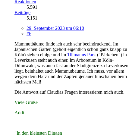
Reaktionen
5.591
Beiträge
5.151
29. September 2023 um 06:10
#6
Mammutbäume finde ich auch sehr beeindruckend. Im
Japanischen Garten (gehört eigentlich schon ganz knapp zu
Köln) stehen einige und im
Tillmanns Park
("Pärkchen") in
Leverkusen steht auch einer. Im Arboretum in Köln-
Dünnwald, was auch fast an der Stadtgrenze zu Leverkusen
liegt, beinhaltet auch Mammutbäume. Ich muss, vor allem
wegen dem Harz und der Zapfen genauer hinschauen beim
nächsten Mal!
Die Antwort auf Claudias Fragen interessieren mich auch.
Viele Grüße
Addi
________________________________________________
__
"In den kleinsten Dingen