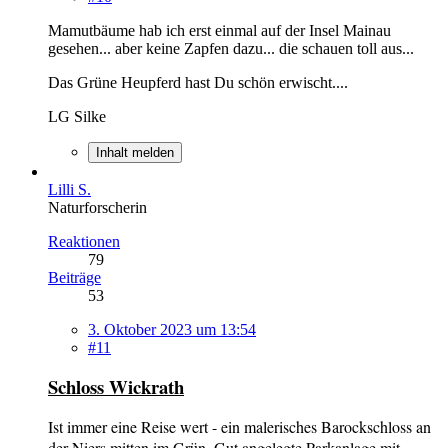
Mamutbäume hab ich erst einmal auf der Insel Mainau
gesehen... aber keine Zapfen dazu... die schauen toll aus...
Das Grüne Heupferd hast Du schön erwischt....
LG Silke
Inhalt melden
Lilli S.
Naturforscherin
Reaktionen
79
Beiträge
53
3. Oktober 2023 um 13:54
#11
Schloss Wickrath
Ist immer eine Reise wert - ein malerisches Barockschloss an
der Niers mitten im Grün. Gut angelegte Parkanlage mit