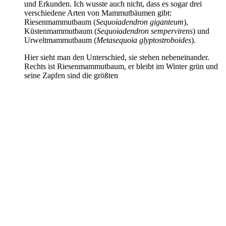
und Erkunden. Ich wusste auch nicht, dass es sogar drei
verschiedene Arten von Mammutbäumen gibt:
Riesenmammutbaum (
Sequoiadendron giganteum
),
Küstenmammutbaum (
Sequoiadendron
sempervirens
) und
Urweltmammutbaum (
Metasequoia glyptostroboides
).
Hier sieht man den Unterschied, sie stehen nebeneinander.
Rechts ist Riesenmammutbaum, er bleibt im Winter grün und
seine Zapfen sind die größten