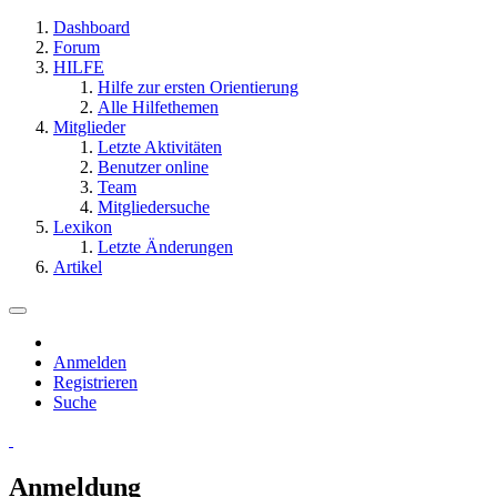
Dashboard
Forum
HILFE
Hilfe zur ersten Orientierung
Alle Hilfethemen
Mitglieder
Letzte Aktivitäten
Benutzer online
Team
Mitgliedersuche
Lexikon
Letzte Änderungen
Artikel
Anmelden
Registrieren
Suche
Anmeldung